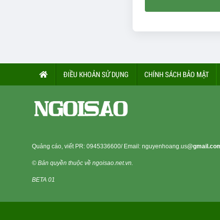
ĐIỀU KHOẢN SỬ DỤNG
CHÍNH SÁCH BẢO MẬT
Quảng cáo, viết PR:
0945336600
/ Email: nguyenhoang.us
@gmail.co
© Bản quyền thuộc về ngoisao.net.vn.
BETA 01