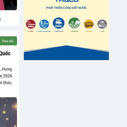
ẻ
Theo dõi
 Quốc
7, Hưng
am 2026
i thức,