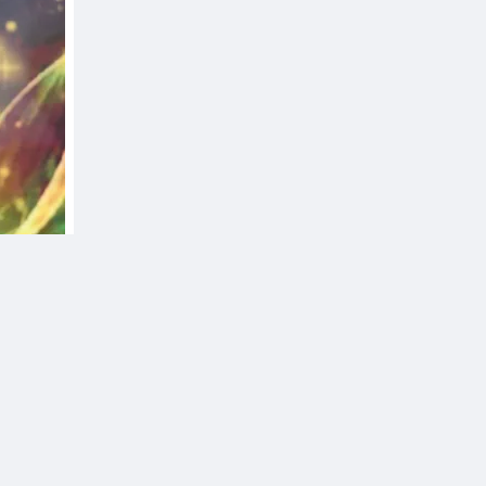
ẻ
Theo dõi
i Chung
sĩ Phương