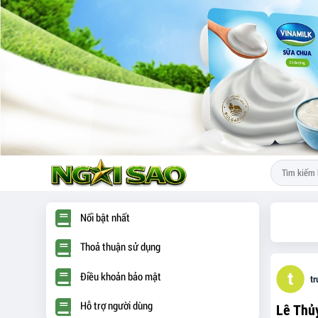
Nổi bật nhất
Thoả thuận sử dụng
Điều khoản bảo mật
t
Hỗ trợ người dùng
Lê Thủ