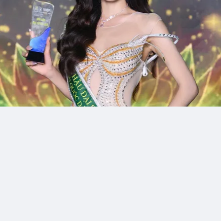
Thích
Bình luận
Chia s
runghoang
0
hương Thế Luân ghi dấu với ba tiết mục giàu cảm xúc tạ
a hậu Quốc dân Việt Nam 2026
 – Góp mặt trong đêm Chung kết Hoa hậu Quốc dân Việt Nam 2026, ca 