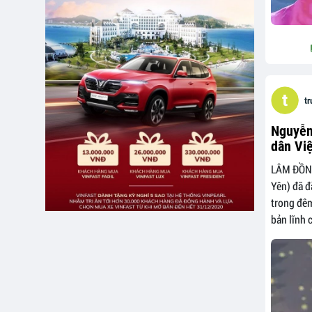
t
Nguyễn
dân Vi
LÂM ĐỒNG
Yên) đã đ
trong đêm
bản lĩnh 