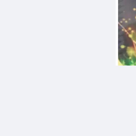
t
Ca sĩ P
kết Ho
LÂM ĐỒNG