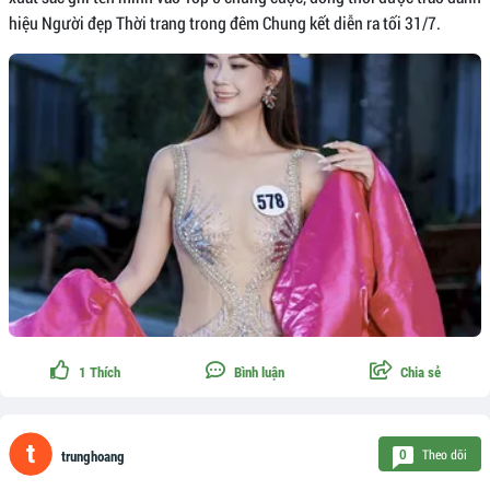
hiệu Người đẹp Thời trang trong đêm Chung kết diễn ra tối 31/7.
1
Thích
Bình luận
Chia sẻ
Theo dõi
0
trunghoang