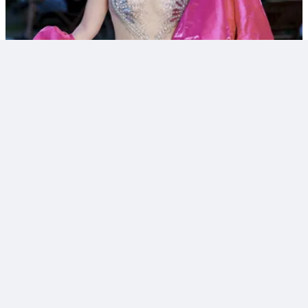
2
Thích
Bình luận
Chia sẻ
Theo dõi
0
trunghoang
Nguyễn Thị Hảo đăng quang Hoa hậu Đại sứ Du lịch –
Hoa hậu Quốc dân Việt Nam 2026
LÂM ĐỒNG – Vượt qua nhiều thí sinh trên khắp cả nước, Nguyễn Thị
Hảo (SBD 317, Hưng Yên) đã đăng quang danh hiệu Hoa hậu Đại sứ
Du lịch – Hoa hậu Quốc dân Việt Nam 2026 trong đêm Chung kết diễn
ra tối 31/7. Người đẹp được đánh giá cao bởi nhan sắc, tri thức, bản
lĩnh cùng khát vọng lan tỏa vẻ đẹp văn hóa, du lịch Việt Nam.