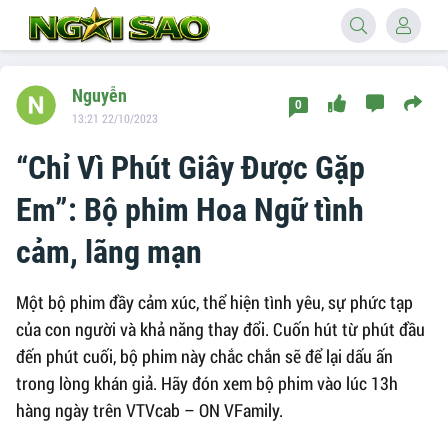
Nguyễn
0
13:21 22/10/2023
“Chỉ Vì Phút Giây Được Gặp
Em”: Bộ phim Hoa Ngữ tình
cảm, lãng mạn
Một bộ phim đầy cảm xúc, thể hiện tình yêu, sự phức tạp
của con người và khả năng thay đổi. Cuốn hút từ phút đầu
đến phút cuối, bộ phim này chắc chắn sẽ để lại dấu ấn
trong lòng khán giả. Hãy đón xem bộ phim vào lúc 13h
hàng ngày trên VTVcab – ON VFamily.